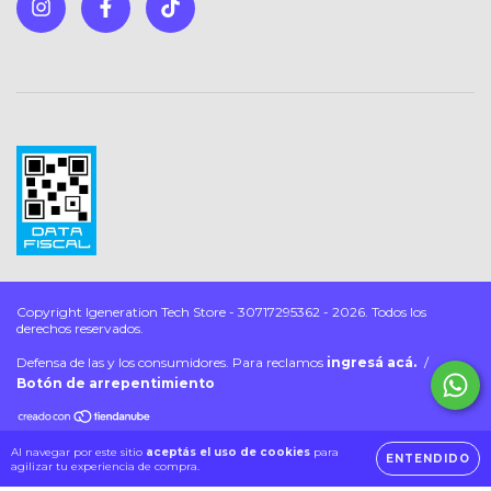
Copyright Igeneration Tech Store - 30717295362 - 2026. Todos los
derechos reservados.
Defensa de las y los consumidores. Para reclamos
ingresá acá.
/
Botón de arrepentimiento
Al navegar por este sitio
aceptás el uso de cookies
para
ENTENDIDO
agilizar tu experiencia de compra.