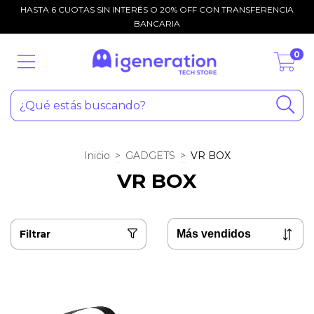
HASTA 6 CUOTAS SIN INTERÉS O 20% OFF CON TRANSFERENCIA
BANCARIA
0
Inicio
>
GADGETS
>
VR BOX
VR BOX
Filtrar