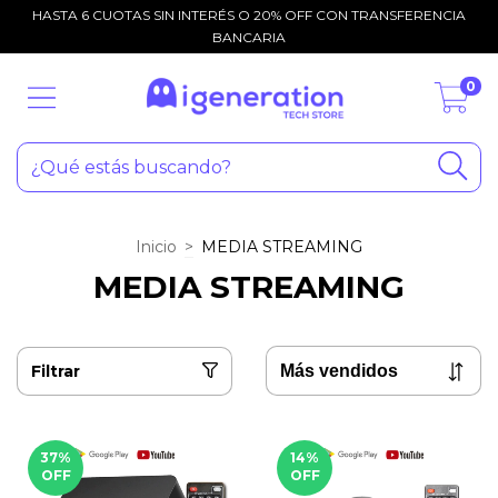
HASTA 6 CUOTAS SIN INTERÉS O 20% OFF CON TRANSFERENCIA
BANCARIA
0
Inicio
>
MEDIA STREAMING
MEDIA STREAMING
Filtrar
37
%
14
%
OFF
OFF