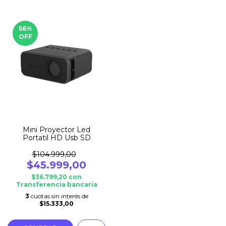
56
%
OFF
Mini Proyector Led
Portatil HD Usb SD
$104.999,00
$45.999,00
$36.799,20
con
Transferencia bancaria
3
cuotas sin interés de
$15.333,00