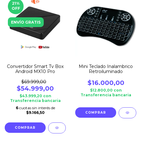
21
%
OFF
ENVÍO GRATIS
Convertidor Smart Tv Box
Mini Teclado Inalambrico
Android MX10 Pro
Retroiluminado
$69.999,00
$16.000,00
$54.999,00
$12.800,00
con
Transferencia bancaria
$43.999,20
con
Transferencia bancaria
6
cuotas sin interés de
$9.166,50