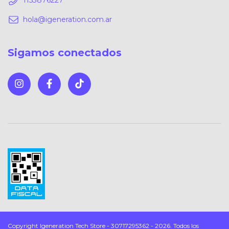
1153876227
hola@igeneration.com.ar
Sigamos conectados
Copyright Igeneration Tech Store - 30717295362 - 2026. Todos los