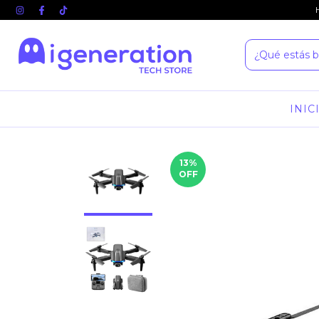
INIC
13
%
OFF