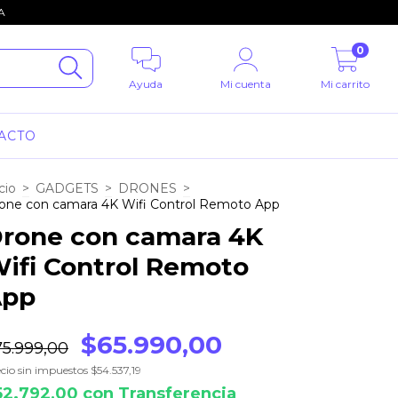
A
0
Ayuda
Mi cuenta
Mi carrito
ACTO
cio
>
GADGETS
>
DRONES
>
one con camara 4K Wifi Control Remoto App
rone con camara 4K
ifi Control Remoto
App
$65.990,00
75.999,00
cio sin impuestos
$54.537,19
52.792,00
con
Transferencia