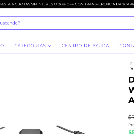
HASTA 6 CUOTAS SIN INTERÉS O 20% OFF CON TRANSFERENCIA BANCARI
IO
CATEGORIAS
CENTRO DE AYUDA
CONT
Ini
Dr
D
W
$
Pre
$