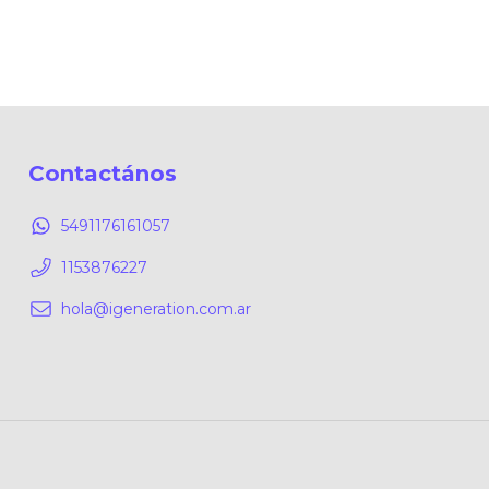
Contactános
5491176161057
1153876227
hola@igeneration.com.ar