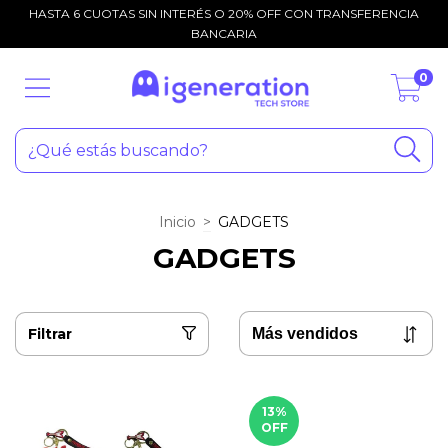
HASTA 6 CUOTAS SIN INTERÉS O 20% OFF CON TRANSFERENCIA
BANCARIA
0
Inicio
>
GADGETS
GADGETS
Filtrar
13
%
OFF