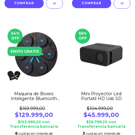
COMPRAR
24
%
56
%
OFF
OFF
ENVÍO GRATIS
Maquina de Boxeo
Mini Proyector Led
Inteligente Bluetooth
Portatil HD Usb SD
Entrenamiento
$169.999,00
$104.999,00
$129.999,00
$45.999,00
$103.999,20
con
$36.799,20
con
Transferencia bancaria
Transferencia bancaria
6
cuotas sin interés de
3
cuotas sin interés de