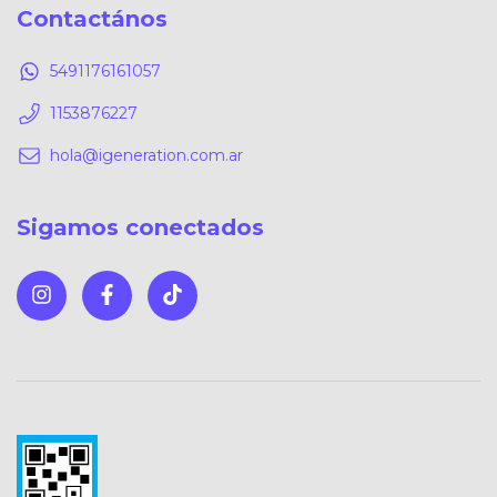
Contactános
5491176161057
1153876227
hola@igeneration.com.ar
Sigamos conectados