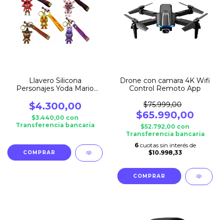
Llavero Silicona
Drone con camara 4K Wifi
Personajes Yoda Mario
Control Remoto App
Five Nitght's At Freddys
Sonic
$4.300,00
$75.999,00
$65.990,00
$3.440,00
con
Transferencia bancaria
$52.792,00
con
Transferencia bancaria
6
cuotas sin interés de
$10.998,33
COMPRAR