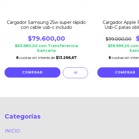
Cargador Samsung 25w super rápido
Cargador Apple 
con cable usb-c incluido
Usb-C patas obl
$79.600,00
$99.000,00
$63.680,00
con
Transferencia
$59.999,20
con
bancaria
banc
6
cuotas sin interés de
$13.266,67
6
cuotas sin inte
Categorías
INICIO