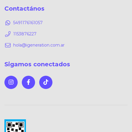
Contactános
5491176161057
1153876227
hola@igeneration.com.ar
Sigamos conectados