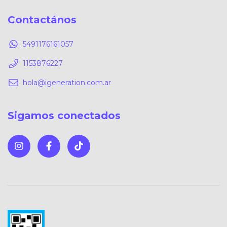
Contactános
5491176161057
1153876227
hola@igeneration.com.ar
Sigamos conectados