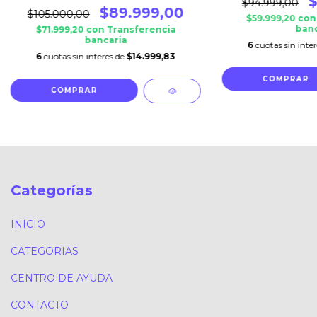
$
$94.999,00
$89.999,00
$105.000,00
$59.999,20
con
banc
$71.999,20
con
Transferencia
bancaria
6
cuotas sin inte
6
cuotas sin interés de
$14.999,83
Categorías
INICIO
CATEGORIAS
CENTRO DE AYUDA
CONTACTO