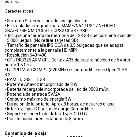
bolsillo.
Caracteristicas:
• Sistema Sistema Linux de código abierto
• El simulador integrado para MAME/N64 / PS1 / NEOGEO
GBA/FC/SFC/MD/CPS1 / CPS2 CPS3 / PSP.
• Incluye una tarjeta de memoria de 128 GB que contiene mas de
15.000 juegos. (No retirar tarjetas SD)
• Tamaño de pantalla IPS OCA de 3,5 pulgadas que se adapta
completamente a la pantalla HD MIPI
• Resolución 640*480
• CPU RK3326 ARM CPU Cortex-A35 de cuatro núcleos de 64 bits
hasta 1,5 GHz
• La GPU Mali-G31MP2 (520MHz) es compatible con OpenGL ES
3.2
• RAM DDR3L 1 GB
• Potente Altavoz incorporado de 8 W
• Batería recargable incorporada de litio de 3500 mAh.
• Potencia de entrada 5V/2A
• Consumo máximo de energía 5W
• Duración de la batería: Aprox 8 horas, de acuerdo al uso.
• Interfaz Tipo-C Puerto de carga Compatible
• Soporte de puerto de datos Type-C-OTG
• Puerto auriculares estándar de 3,5mm.
Contenido de la caja: