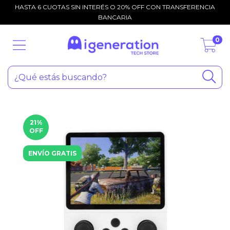
HASTA 6 CUOTAS SIN INTERÉS O 20% OFF CON TRANSFERENCIA
BANCARIA
0
21
%
OFF
ENVÍO GRATIS