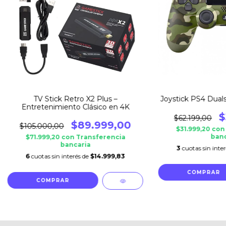
TV Stick Retro X2 Plus –
Joystick PS4 Dual
Entretenimiento Clásico en 4K
$
$62.199,00
$89.999,00
$105.000,00
$31.999,20
con
banc
$71.999,20
con
Transferencia
bancaria
3
cuotas sin inte
6
cuotas sin interés de
$14.999,83
COMPRAR