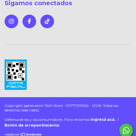
Sigamos conectados
Copyright Igeneration Tech Store - 30717295362 - 2026. Todos los
derechos reservados.
Defensa de las y los consumidores. Para reclamos
ingresá acá.
/
Botón de arrepentimiento