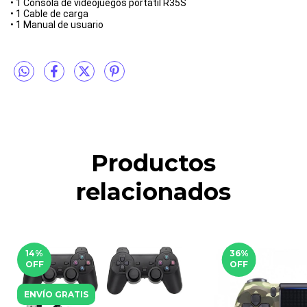
• 1 Consola de videojuegos portátil R35S
• 1 Cable de carga
• 1 Manual de usuario
Productos
relacionados
14
%
36
%
OFF
OFF
ENVÍO GRATIS