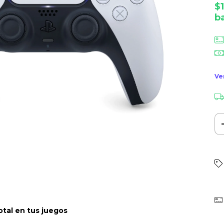
$
b
Ve
otal en tus juegos