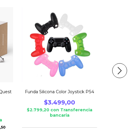
21
%
OFF
ENVÍO GRA
 Quest
Funda Silicona Color Joystick PS4
Consola 
$3.499,00
$119.999,
$2.799,20
con
Transferencia
$75.999,
bancaria
a
6
cuotas s
,50