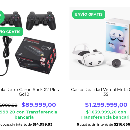
%
ENVÍO GRATIS
F
ÍO GRATIS
ola Retro Game Stick X2 Plus
Casco Realidad Virtual Meta
Gd10
3S
$89.999,00
$1.299.999,00
5.000,00
.999,20
con
Transferencia
$1.039.999,20
con
bancaria
Transferencia bancari
cuotas sin interés de
$14.999,83
6
cuotas sin interés de
$216.666