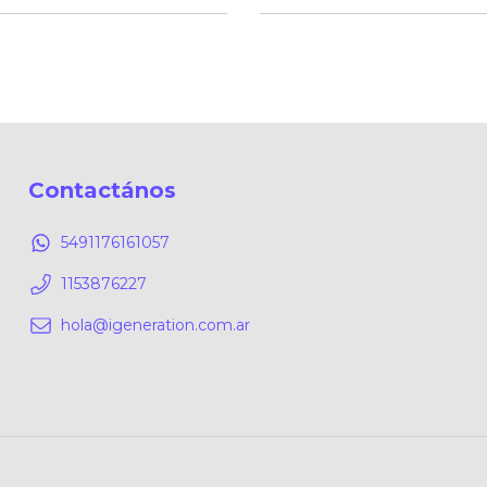
Contactános
5491176161057
1153876227
hola@igeneration.com.ar