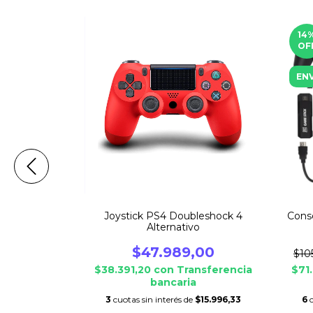
14
OF
ENV
 Stick M8
Joystick PS4 Doubleshock 4
Cons
mbricos Hdmi
Alternativo
.999,00
$47.989,00
$10
nsferencia
$38.391,20
con
Transferencia
$71
bancaria
$13.333,00
3
cuotas sin interés de
$15.996,33
6