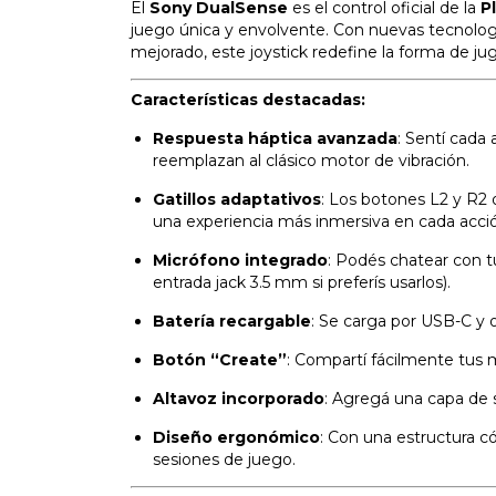
El
Sony DualSense
es el control oficial de la
P
juego única y envolvente. Con nuevas tecnologí
mejorado, este joystick redefine la forma de jug
Características destacadas:
Respuesta háptica avanzada
: Sentí cada 
reemplazan al clásico motor de vibración.
Gatillos adaptativos
: Los botones L2 y R2 
una experiencia más inmersiva en cada acci
Micrófono integrado
: Podés chatear con t
entrada jack 3.5 mm si preferís usarlos).
Batería recargable
: Se carga por USB-C y o
Botón “Create”
: Compartí fácilmente tus m
Altavoz incorporado
: Agregá una capa de 
Diseño ergonómico
: Con una estructura c
sesiones de juego.