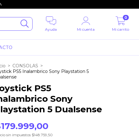
A
0
Ayuda
Mi cuenta
Mi carrito
ACTO
cio
>
CONSOLAS
>
ystick PS5 Inalambrico Sony Playstation 5
alsense
oystick PS5
nalambrico Sony
laystation 5 Dualsense
$179.999,00
cio sin impuestos
$148.759,50