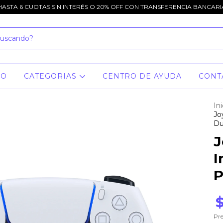
HASTA 6 CUOTAS SIN INTERÉS O 20% OFF CON TRANSFERENCIA BANCARI
IO
CATEGORIAS
CENTRO DE AYUDA
CONT
Ini
Jo
Du
J
I
P
Pre